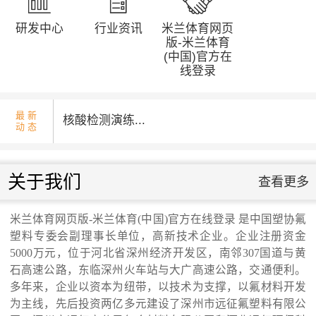
米兰体育网页版-米
兰体育(中国)官方在
研发中心
行业资讯
米兰体育网页
线登录
版-米兰体育
(中国)官方在
线登录
米兰体育网页版-米
兰体育(中国)官方在
线登录
最 新
核酸检测演练...
动 态
国庆升旗仪式...
关于我们
查看更多
省发改委领导来我公司调研走访...
米兰体育网页版-米兰体育(中国)官方在线登录 是中国塑协氟
塑料专委会副理事长单位，高新技术企业。企业注册资金
交通运输行业标准《桥梁支座用高分子材料
5000万元，位于河北省深州经济开发区，南邻307国道与黄
石高速公路，东临深州火车站与大广高速公路，交通便利。
多年来，企业以资本为纽带，以技术为支撑，以氟材料开发
滑板》 送审稿审查会在京召开...
为主线，先后投资两亿多元建设了深州市远征氟塑料有限公