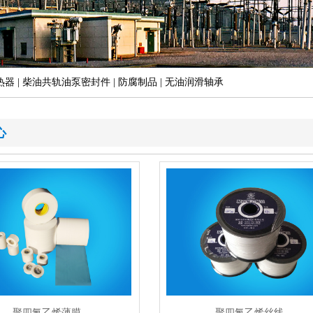
热器 | 柴油共轨油泵密封件 | 防腐制品 | 无油润滑轴承
心
聚四氟乙烯薄膜
聚四氟乙烯丝线