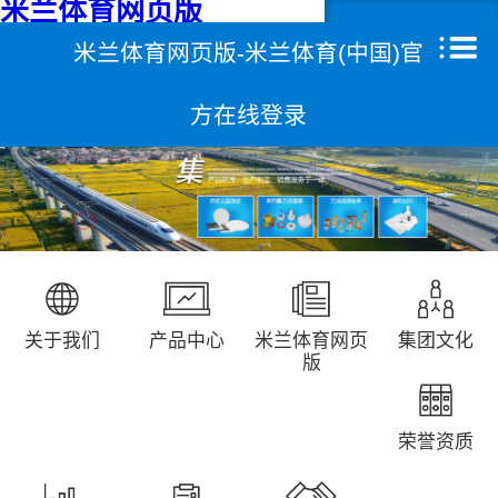
米兰体育网页版
米兰体育网页版-米兰体育(中国)官
米兰体育网页版
方在线登录
关于我们
产品中心
远征研发中心
创新能力
集团文化
关于我们
产品中心
米兰体育网页
集团文化
版
荣誉资质
荣誉资质
新闻动态